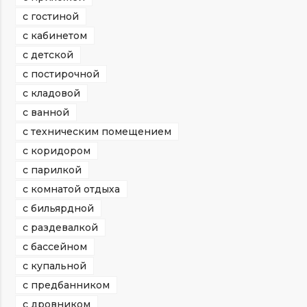
с гостиной
с кабинетом
с детской
с постирочной
с кладовой
с ванной
с техническим помещением
с коридором
с парилкой
с комнатой отдыха
с бильярдной
с раздевалкой
с бассейном
с купальной
с предбанником
с дровником