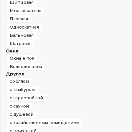
Щипцовая
Многоскатная
Плоская
Односкатная
Вальмовая
Шатровая
Окна
Окна в пол
Большие окна
Другое
с холлом
с тамбуром
с гардеробной
с сауной
с душевой
с хозяйственным помещением
с прихожей