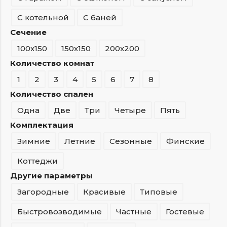
С котельной
С баней
Сечение
100х150
150х150
200х200
Количество комнат
1
2
3
4
5
6
7
8
Количество спален
Одна
Две
Три
Четыре
Пять
Комплектация
Зимние
Летние
Сезонные
Финские
Коттеджи
Другие параметры
Загородные
Красивые
Типовые
Быстровозводимые
Частные
Гостевые