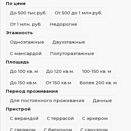
По цене
До 500 тыс.руб.
От 500 до 1 млн.руб.
От 1 млн. руб.
Недорогие
Этажность
Одноэтажные
Двухэтажные
С мансардой
Полутораэтажные
Площадь
До 100 кв. м
До 120 кв.м.
100-150 кв. м
До 150 кв.м.
От 150 кв.м
Более 200 кв. м
Период проживания
Для постоянного проживания
Дачные
Пристрой
С верандой
С террасой
С эркером
С гаражом
С балконом
С санузлом