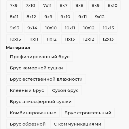
7х9
7х10
7х11
8х7
8х8
8х9
8х10
8х11
8х12
9х9
9х10
9х11
9х12
9х13
9х14
10х10
10х11
10х12
10х13
10х15
11х11
11х12
11х13
12х12
12х13
Материал
Профилированный брус
Брус камерной сушки
Брус естественной влажности
Клееный брус
Сухой брус
Брус атмосферной сушки
Комбинированные
Брус строительный
Брус обрезной
С коммуникациями