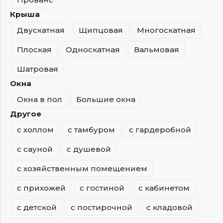
Крыша
Двускатная
Щипцовая
Многоскатная
Плоская
Односкатная
Вальмовая
Шатровая
Окна
Окна в пол
Большие окна
Другое
с холлом
с тамбуром
с гардеробной
с сауной
с душевой
с хозяйственным помещением
с прихожей
с гостиной
с кабинетом
с детской
с постирочной
с кладовой