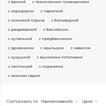
с ванной
с техническим помещением
с коридором
с парилкой
с комнатой отдыха
с бильярдной
с раздевалкой
с бассейном
с купальной
с предбанником
с дровником
с крыльцом
с навесом
с кукушкой
с высокими потолками
с лестницей
с лоджиями
с зимним садом
Сортировать по:
Наименованию
Цене