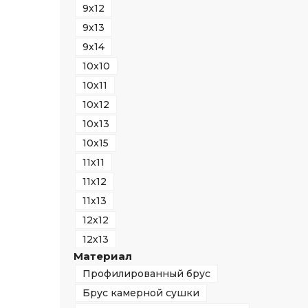
9х12
9х13
9х14
10х10
10х11
10х12
10х13
10х15
11х11
11х12
11х13
12х12
12х13
Материал
Профилированный брус
Брус камерной сушки