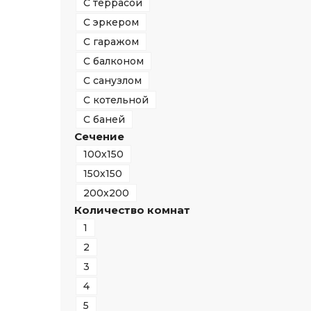
С террасой
С эркером
С гаражом
С балконом
С санузлом
С котельной
С баней
Сечение
100х150
150х150
200х200
Количество комнат
1
2
3
4
5