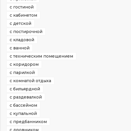
с гостиной
с кабинетом
с детской
с постирочной
с кладовой
с ванной
с техническим помещением
с коридором
с парилкой
с комнатой отдыха
с бильярдной
с раздевалкой
с бассейном
с купальной
с предбанником
с дровником