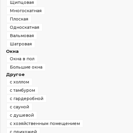
Щипцовая
Многоскатная
Плоская
Односкатная
Вальмовая
Шатровая
Окна
Окна в пол
Большие окна
Другое
с холлом
с тамбуром
с гардеробной
с сауной
с душевой
с хозяйственным помещением
с прихожей