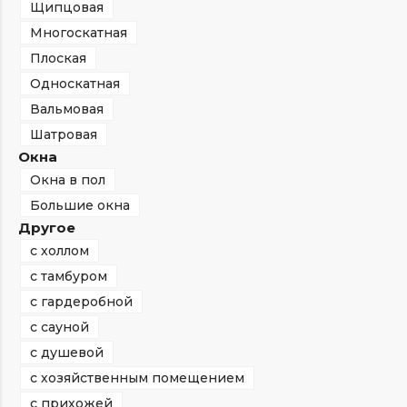
Щипцовая
Многоскатная
Плоская
Односкатная
Вальмовая
Шатровая
Окна
Окна в пол
Большие окна
Другое
с холлом
с тамбуром
с гардеробной
с сауной
с душевой
с хозяйственным помещением
с прихожей