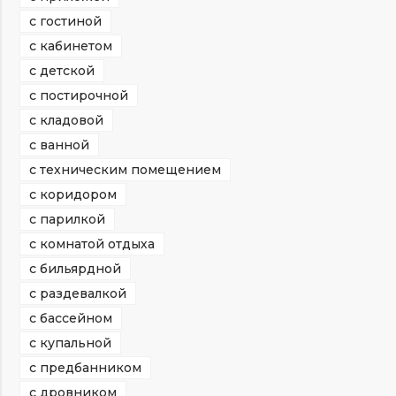
с гостиной
с кабинетом
с детской
с постирочной
с кладовой
с ванной
с техническим помещением
с коридором
с парилкой
с комнатой отдыха
с бильярдной
с раздевалкой
с бассейном
с купальной
с предбанником
с дровником