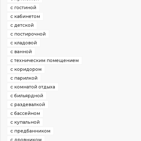
с гостиной
с кабинетом
с детской
с постирочной
с кладовой
с ванной
с техническим помещением
с коридором
с парилкой
с комнатой отдыха
с бильярдной
с раздевалкой
с бассейном
с купальной
с предбанником
с дровником