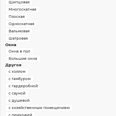
Щипцовая
Многоскатная
Плоская
Односкатная
Вальмовая
Шатровая
Окна
Окна в пол
Большие окна
Другое
с холлом
с тамбуром
с гардеробной
с сауной
с душевой
с хозяйственным помещением
с прихожей