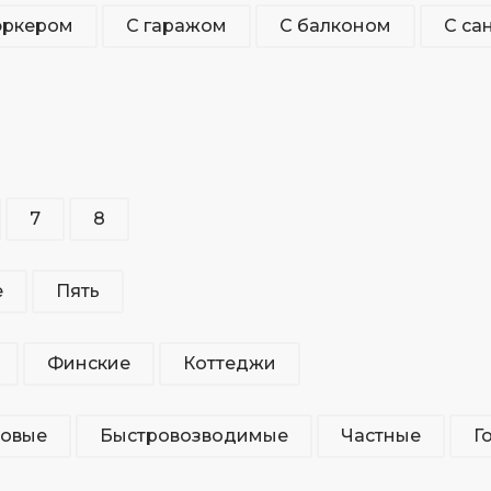
эркером
С гаражом
С балконом
С са
7
8
е
Пять
Финские
Коттеджи
повые
Быстровозводимые
Частные
Г