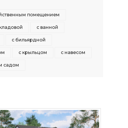
яйственным помещением
 кладовой
с ванной
с бильярдной
ом
с крыльцом
с навесом
Проект из бруса , котельная и тамбур ,
м садом
полутораэтажный , двускатная крыша