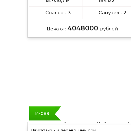
15,7х10,7 м
184 м2
Спален - 3
Санузел - 2
4048000
Цена от:
рублей
И-089
Проект из бруса , котельная , двухэтажный ,
полтора этажа
Двухэтажный деревянный дом