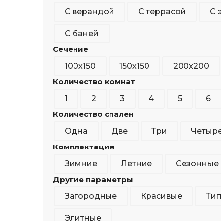
С верандой
С террасой
С 
С баней
Сечение
100х150
150х150
200х200
Количество комнат
1
2
3
4
5
6
Количество спален
Одна
Две
Три
Четыр
Комплектация
Зимние
Летние
Сезонные
Другие параметры
Загородные
Красивые
Ти
Элитные