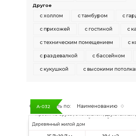
Другое
с холлом
с тамбуром
с га
с прихожей
с гостиной
с 
с техническим помещением
с 
с раздевалкой
с бассейном
с кукушкой
с высокими потолк
Сортировать по:
Наименованию
А-032
Проект из бруса , с котельной , двухэтажный ,
с двускатной крышей
Деревянный жилой дом