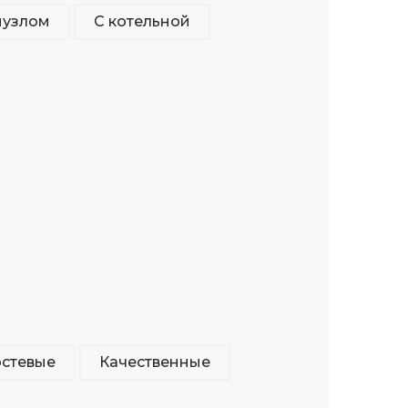
нузлом
С котельной
остевые
Качественные