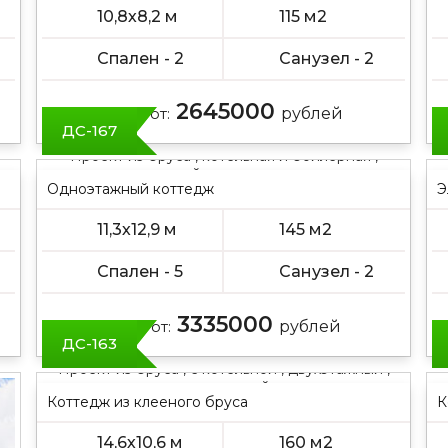
10,8х8,2 м
115 м2
Спален - 2
Санузел - 2
2645000
Цена от:
рублей
ДС-167
Проект из бруса , котельная и бойлерная ,
одноэтажный , двускатная крыша
Одноэтажный коттедж
Э
11,3х12,9 м
145 м2
Спален - 5
Санузел - 2
3335000
Цена от:
рублей
ДС-163
Проект из бруса , с котельной , двухэтажный ,
с мансардой
Коттедж из клееного бруса
К
14,6х10,6 м
160 м2