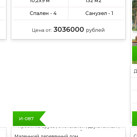
10,2х9 м
132 м2
Спален - 4
Санузел - 1
3036000
Цена от:
рублей
Д
И-087
Проект из бруса , с котельной , двухэтажный ,
с мансардой
Маленький деревянный дом
С