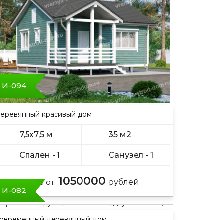
И-094
еревянный красивый дом
7,5х7,5 м
35 м2
Спален - 1
Санузел - 1
1050000
Цена от:
рублей
И-082
Проект из бруса , с котельной , двухэтажный ,
мансарда
овременный деревянный дом