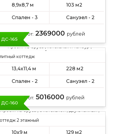
8,9х8,7 м
103 м2
Спален - 3
Санузел - 2
2369000
Цена от:
рублей
ДС-165
Проект из бруса , котельная и тамбур ,
полутораэтажный , двускатная крыша
литный коттедж
13,4х11,4 м
228 м2
Спален - 2
Санузел - 2
5016000
Цена от:
рублей
ДС-160
Проект из бруса , с котельной , двухэтажный ,
мансарда
оттедж 2 этажный
10х9 м
129 м2