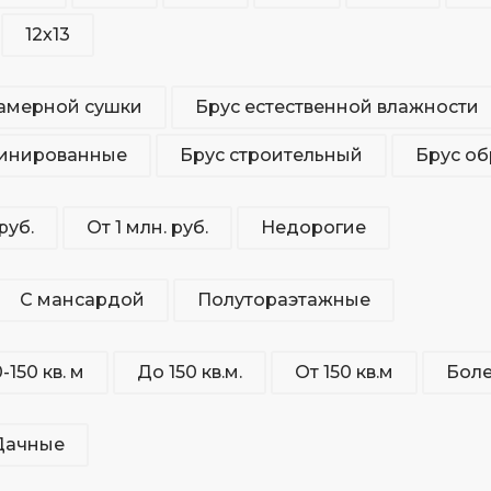
12х13
камерной сушки
Брус естественной влажности
инированные
Брус строительный
Брус о
руб.
От 1 млн. руб.
Недорогие
С мансардой
Полутораэтажные
-150 кв. м
До 150 кв.м.
От 150 кв.м
Боле
Дачные