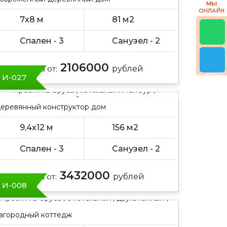
МЫ
ОНЛАЙН
7х8 м
81 м2
Спален - 3
Санузел - 2
2106000
Цена от:
рублей
И-027
Проект из бруса , котельная и тамбур ,
полутораэтажный , двускатная крыша
еревянный конструктор дом
9,4х12 м
156 м2
Спален - 3
Санузел - 2
3432000
Цена от:
рублей
И-008
Проект из бруса , с котельной , двухэтажный ,
мансарда
агородный коттедж