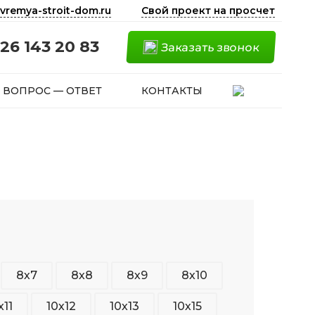
vremya-stroit-dom.ru
Свой проект на просчет
26 143 20 83
Заказать звонок
ВОПРОС — ОТВЕТ
КОНТАКТЫ
8х7
8х8
8х9
8х10
х11
10х12
10х13
10х15