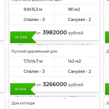
9,9х15,3 м
181 м2
Спален - 3
Санузел - 2
3982000
Цена от:
рублей
И-049
Проект из бруса , котельная и бойлерная ,
одноэтажный , двускатная крыша
Русский деревянный дом
Д
7,7х14,7 м
142 м2
Спален - 3
Санузел - 2
3266000
Цена от:
рублей
И-014
Проект из бруса , с котельной , двухэтажный ,
с мансардой
Дом коттедж
З