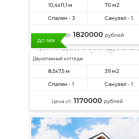
10,4х11,1 м
70 м2
Спален - 3
Санузел - 1
1820000
Цена от:
рублей
ДС-169
Проект из бруса , с котельной , двухэтажный ,
с двускатной крышей
Двухэтажный коттедж
Проект из бруса , котельная , двухэтажный ,
8,5х7,5 м
39 м2
полтора этажа
Спален - 1
Санузел - 1
1170000
Цена от:
рублей