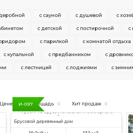
рдеробной
с сауной
с душевой
с хоз
кабинетом
с детской
с постирочной
с
коридором
с парилкой
с комнатой отдыха
с купальной
с предбанником
с дровник
ами
с лестницей
с лоджиями
с зимни
Цене
Площадь
Хит продаж
И-097
Проект из бруса , котельная и бойлерная ,
одноэтажный , двускатная крыша
Брусовой деревянный дом