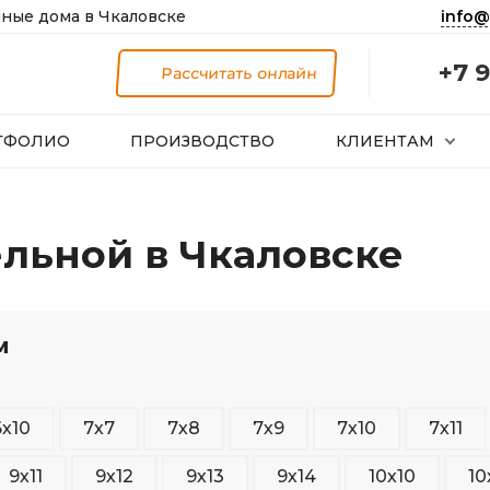
info@
ные дома в Чкаловске
+7 9
Рассчитать онлайн
ТФОЛИО
ПРОИЗВОДСТВО
КЛИЕНТАМ
ельной в Чкаловске
м
6х10
7х7
7х8
7х9
7х10
7х11
9х11
9х12
9х13
9х14
10х10
10