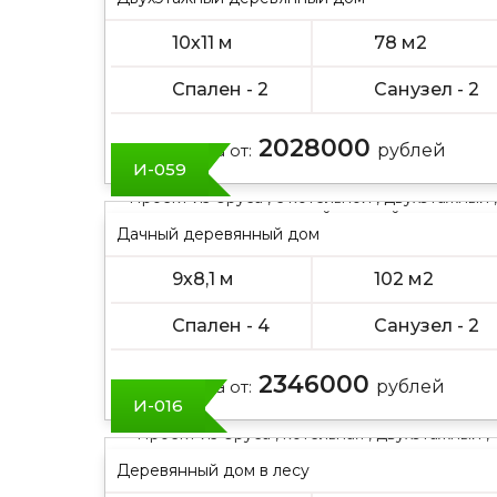
10х11 м
78 м2
Спален - 2
Санузел - 2
2028000
Цена от:
рублей
И-059
Проект из бруса , с котельной , двухэтажный ,
с двускатной крышей
Дачный деревянный дом
9х8,1 м
102 м2
Спален - 4
Санузел - 2
2346000
Цена от:
рублей
И-016
Проект из бруса , котельная , двухэтажный ,
полтора этажа
Деревянный дом в лесу