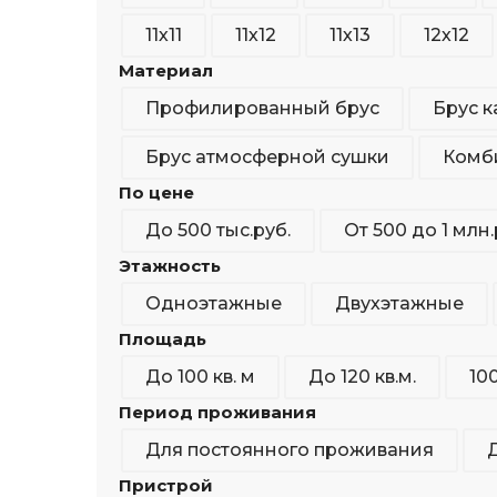
11х11
11х12
11х13
12х12
Материал
Профилированный брус
Брус 
Брус атмосферной сушки
Комб
По цене
До 500 тыс.руб.
От 500 до 1 млн.
Этажность
Одноэтажные
Двухэтажные
Площадь
До 100 кв. м
До 120 кв.м.
100
Период проживания
Для постоянного проживания
Пристрой