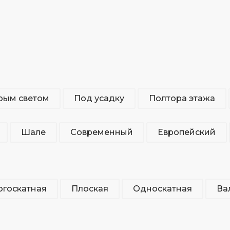
рым светом
Под усадку
Полтора этажа
Шале
Современный
Европейский
госкатная
Плоская
Односкатная
Ва