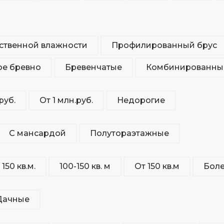
ественной влажности
Профилированный брус
е бревно
Бревенчатые
Комбинированны
руб.
От 1 млн.руб.
Недорогие
С мансардой
Полутораэтажные
150 кв.м.
100-150 кв. м
От 150 кв.м
Боле
Дачные