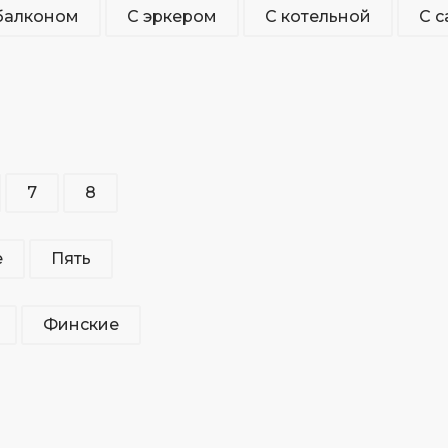
балконом
С эркером
С котельной
С 
7
8
е
Пять
Финские