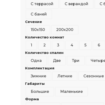
С террасой
С верандой
С 
С баней
Сечение
150х150
200х200
Количество комнат
1
2
3
4
5
6
Количество спален
Одна
Две
Три
Четыр
Комплектация
Зимние
Летние
Сезонные
Габариты
Большие
Маленькие
Форма