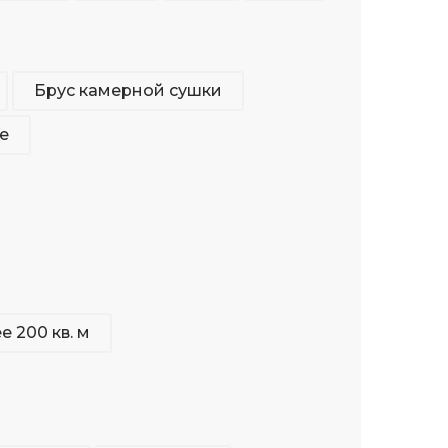
Брус камерной сушки
е
е 200 кв. м