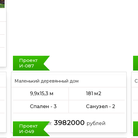
Проект
И-087
Маленький деревянный дом
С
9,9х15,3 м
181 м2
Спален - 3
Санузел - 2
3982000
Цена от:
рублей
Проект
И-049