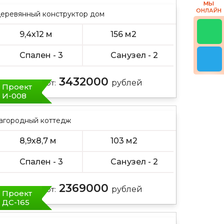
МЫ
ОНЛАЙН
еревянный конструктор дом
9,4х12 м
156 м2
Спален - 3
Санузел - 2
3432000
Цена от:
рублей
Проект
И-008
агородный коттедж
8,9х8,7 м
103 м2
Спален - 3
Санузел - 2
2369000
Цена от:
рублей
Проект
ДС-165