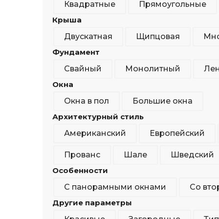
Квадратные
Прямоугольные
Крыша
Двускатная
Щипцовая
Мно
Фундамент
Свайный
Монолитный
Ле
Окна
Окна в пол
Большие окна
Архитектурный стиль
Американский
Европейский
Прованс
Шале
Шведский
Особенности
С панорамными окнами
Со вто
Другие параметры