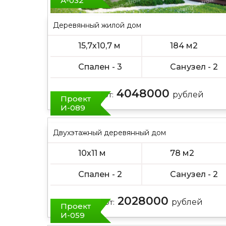
А-032
Деревянный жилой дом
15,7х10,7 м
184 м2
Спален - 3
Санузел - 2
4048000
Цена от:
рублей
Проект
И-089
Двухэтажный деревянный дом
10х11 м
78 м2
Спален - 2
Санузел - 2
2028000
Цена от:
рублей
Проект
И-059