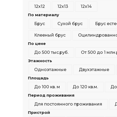
12х12
12х13
12х14
По материалу
Брус
Сухой брус
Брус ест
Клееный брус
Оцилиндрованно
По цене
До 500 тыс.руб.
От 500 до 1 млн.
Этажность
Одноэтажные
Двухэтажные
Площадь
До 100 кв. м
До 120 кв.м.
До 
Период проживания
Для постоянного проживания
Пристрой