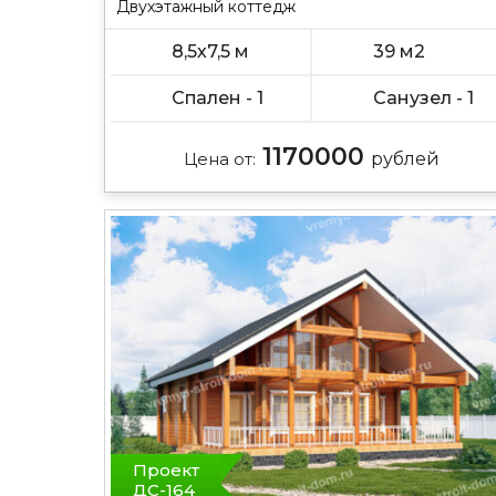
Двухэтажный коттедж
8,5х7,5 м
39 м2
Спален - 1
Санузел - 1
1170000
Цена от:
рублей
Проект
ДС-164