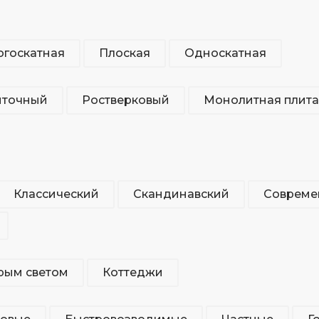
госкатная
Плоская
Односкатная
нточный
Ростверковый
Монолитная плита
Классический
Скандинавский
Совреме
рым светом
Коттеджи