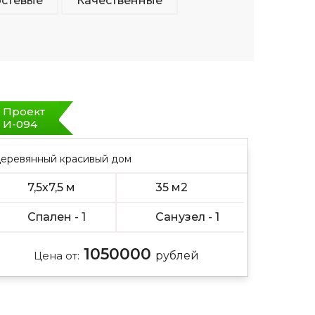
остевые
Качественные
Проект
И-094
еревянный красивый дом
7,5х7,5 м
35 м2
Спален - 1
Санузел - 1
1050000
Цена от:
рублей