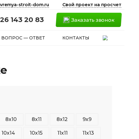
vremya-stroit-dom.ru
Свой проект на просчет
26 143 20 83
Заказать звонок
ВОПРОС — ОТВЕТ
КОНТАКТЫ
ке
8х10
8х11
8х12
9х9
10х14
10х15
11х11
11х13