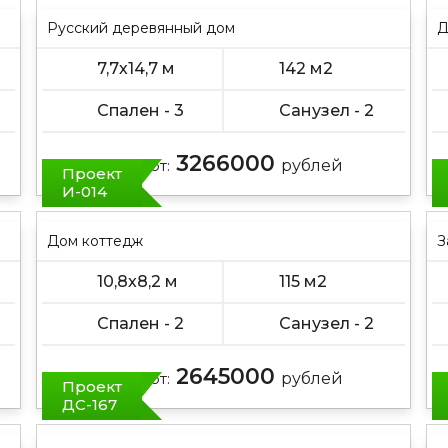
Русский деревянный дом
Д
7,7х14,7 м
142 м2
Спален - 3
Санузел - 2
3266000
Цена от:
рублей
Проект
И-014
Дом коттедж
З
10,8х8,2 м
115 м2
Спален - 2
Санузел - 2
2645000
Цена от:
рублей
Проект
ДС-167