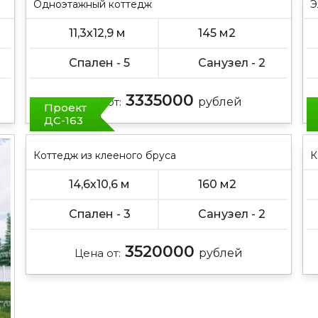
Одноэтажный коттедж
Э
11,3х12,9 м
145 м2
Спален - 5
Санузел - 2
3335000
Цена от:
рублей
Проект
ДС-163
Коттедж из клееного бруса
К
14,6х10,6 м
160 м2
Спален - 3
Санузел - 2
3520000
Цена от:
рублей