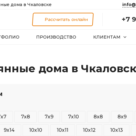
info@
ные дома в Чкаловске
+7 9
Рассчитать онлайн
ТФОЛИО
ПРОИЗВОДСТВО
КЛИЕНТАМ
янные дома в Чкаловс
м
7х7
7х8
7х9
7х10
8х8
8х9
9х14
10х10
10х11
10х12
10х13