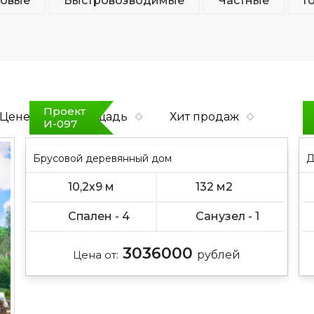
повые
Быстровозводимые
Частные
Г
Проект
Цене
Площадь
Хит продаж
И-097
Брусовой деревянный дом
Д
10,2х9 м
132 м2
Спален - 4
Санузел - 1
3036000
Цена от:
рублей