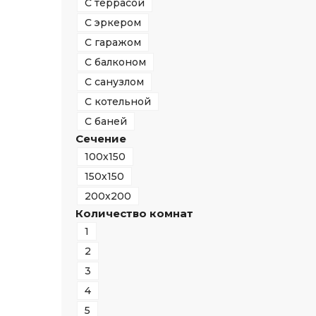
С террасой
С эркером
С гаражом
С балконом
С санузлом
С котельной
С баней
Сечение
100х150
150х150
200х200
Количество комнат
1
2
3
4
5