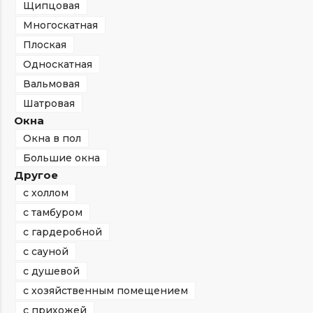
Щипцовая
Многоскатная
Плоская
Односкатная
Вальмовая
Шатровая
Окна
Окна в пол
Большие окна
Другое
с холлом
с тамбуром
с гардеробной
с сауной
с душевой
с хозяйственным помещением
с прихожей