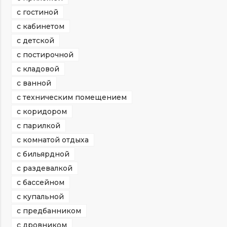
с гостиной
с кабинетом
с детской
с постирочной
с кладовой
с ванной
с техническим помещением
с коридором
с парилкой
с комнатой отдыха
с бильярдной
с раздевалкой
с бассейном
с купальной
с предбанником
с дровником