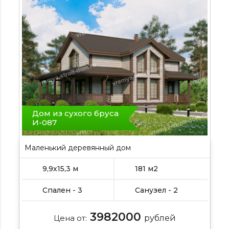
Дом из сухого бруса
И-087
Маленький деревянный дом
, , Подробнее
9,9х15,3 м
181 м2
Спален - 3
Санузел - 2
3982000
Цена от:
рублей