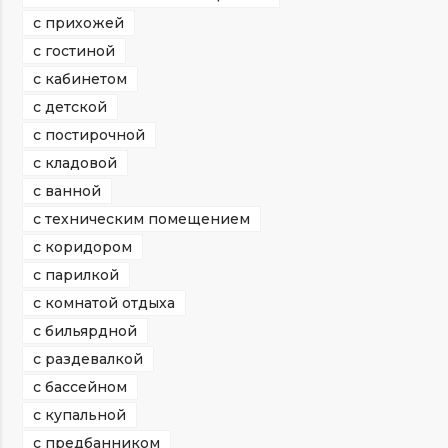
с прихожей
с гостиной
с кабинетом
с детской
с постирочной
с кладовой
с ванной
с техническим помещением
с коридором
с парилкой
с комнатой отдыха
с бильярдной
с раздевалкой
с бассейном
с купальной
с предбанником