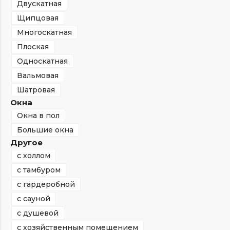
Двускатная
Щипцовая
Многоскатная
Плоская
Односкатная
Вальмовая
Шатровая
Окна
Окна в пол
Большие окна
Другое
с холлом
с тамбуром
с гардеробной
с сауной
с душевой
с хозяйственным помещением