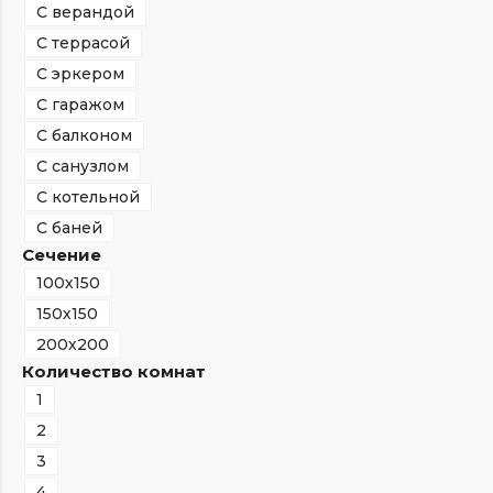
С верандой
С террасой
С эркером
С гаражом
С балконом
С санузлом
С котельной
С баней
Сечение
100х150
150х150
200х200
Количество комнат
1
2
3
4