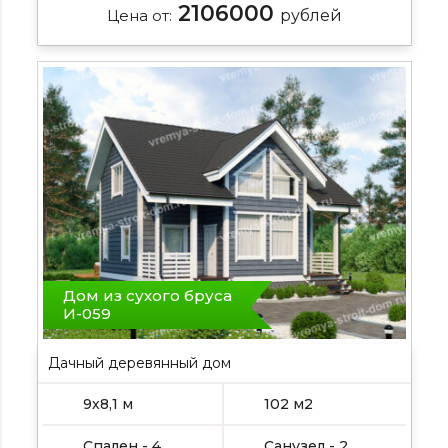
2106000
Цена от:
рублей
Дом из сухого бруса
И-059
Дачный деревянный дом
9х8,1 м
102 м2
Спален - 4
Санузел - 2