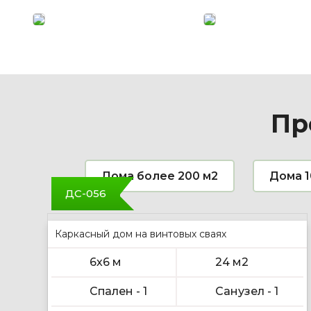
бруса
сушки
Дома
Дома
из
из
клееного
сухого
бруса
бруса
для
камерной
тех,
сушки
кто
долговечны
ценит
и
красоту
положительно
Пр
натурального
повлиют
дерева
на
и
здоровье.
технологий.
Дома более 200 м2
Дома 1
ДС-056
Каркасный дом на винтовых сваях
6х6 м
24 м2
Спален - 1
Санузел - 1