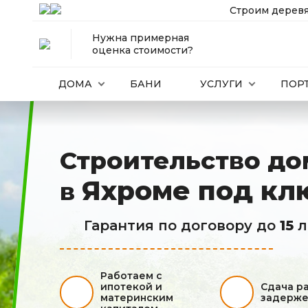
Строим деревя
Нужна примерная
оценка стоимости?
ДОМА
БАНИ
УСЛУГИ
ПОР
Строительство до
Яхроме под кл
в
Гарантия по договору до
15
л
Работаем с
ипотекой и
Сдача р
материнским
задерже