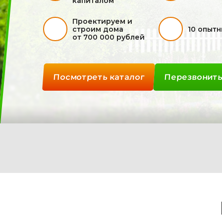
капиталом
Проектируем и
строим дома
10 опыт
от 700 000 рублей
Посмотреть каталог
Перезвонить
Дома из
Дома из
бруса
клееного
камерной