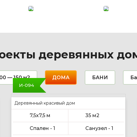
бруса
бревна
Красивые
Дома
и
из
качественные
оцилиндров
дома
бревна
из
поражают
бруса,
своей
это
массивност
сочетание
величием
технологий
и
оекты деревянных до
и
надежность
экологии.
Красота
и
надежность.
00 — 150 м2
ДОМА
БАНИ
Ба
И-094
Деревянный красивый дом
7,5х7,5 м
35 м2
Спален - 1
Санузел - 1