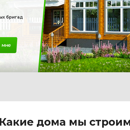
ных бригад
 мне
Какие дома мы строи
Дома
Дома из
из
оцилинд