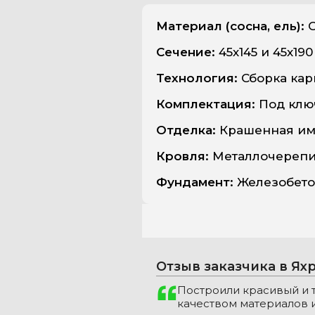
Материал (сосна, ель):
С
Сечение:
45х145 и 45х19
Технология:
Сборка карк
Комплектация:
Под клю
Отделка:
Крашенная им
Кровля:
Металлочереп
Фундамент:
Железобето
Отзыв заказчика в Ях
Построили красивый и 
качеством материалов и