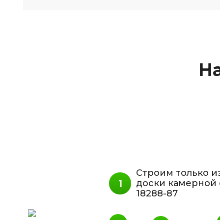
На
Строим только и
доски камерной 
18288-87