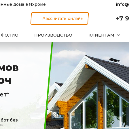
info@
нные дома в Яхроме
+7 9
Рассчитать онлайн
ТФОЛИО
ПРОИЗВОДСТВО
КЛИЕНТАМ
мов
юч
ет*
абот без
к