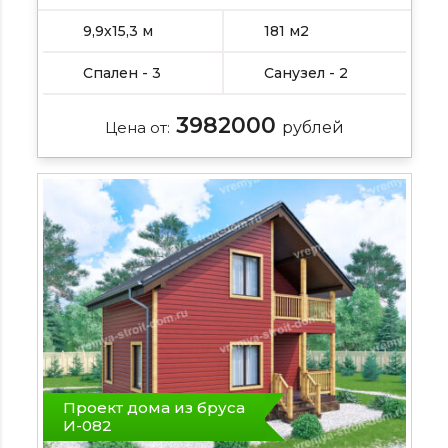
подробнее , профилированный брус , ,
9,9х15,3 м
181 м2
Спален - 3
Санузел - 2
3982000
Цена от:
рублей
Проект дома из бруса
И-082