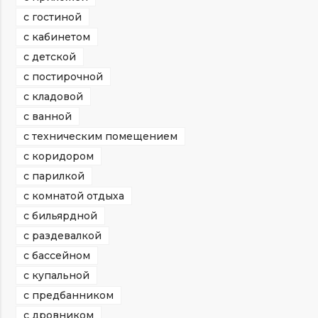
с гостиной
с кабинетом
с детской
с постирочной
с кладовой
с ванной
с техническим помещением
с коридором
с парилкой
с комнатой отдыха
с бильярдной
с раздевалкой
с бассейном
с купальной
с предбанником
с дровником