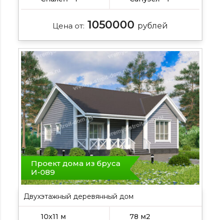
1050000
Цена от:
рублей
Проект дома из бруса
И-089
Двухэтажный деревянный дом
подробнее , профилированный брус , ,
10х11 м
78 м2