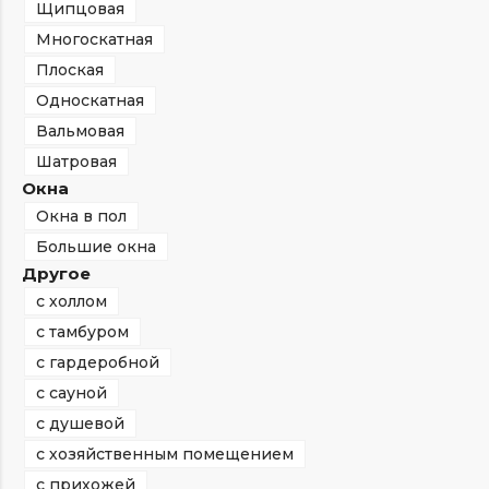
Щипцовая
Многоскатная
Плоская
Односкатная
Вальмовая
Шатровая
Окна
Окна в пол
Большие окна
Другое
с холлом
с тамбуром
с гардеробной
с сауной
с душевой
с хозяйственным помещением
с прихожей