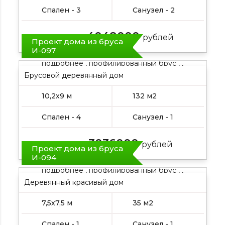
Спален - 3
Санузел - 2
4048000
Цена от:
рублей
Проект дома из бруса
И-097
подробнее , профилированный брус , ,
Брусовой деревянный дом
10,2х9 м
132 м2
Спален - 4
Санузел - 1
3036000
Цена от:
рублей
Проект дома из бруса
И-094
подробнее , профилированный брус , ,
Деревянный красивый дом
подробнее , профилированный брус , ,
7,5х7,5 м
35 м2
Спален - 1
Санузел - 1