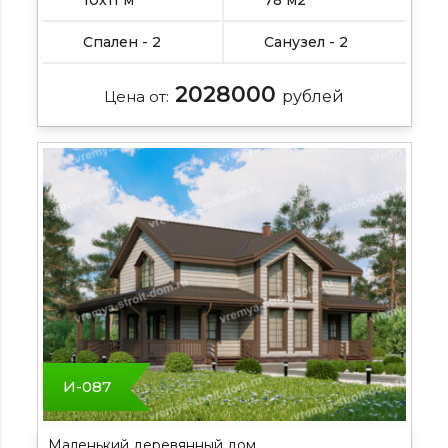
10х11 м
78 м2
Спален - 2
Санузел - 2
2028000
Цена от:
рублей
И-087
Маленький деревянный дом