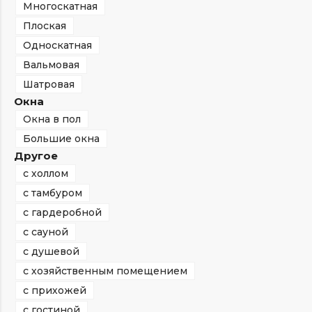
Многоскатная
Плоская
Односкатная
Вальмовая
Шатровая
Окна
Окна в пол
Большие окна
Другое
с холлом
с тамбуром
с гардеробной
с сауной
с душевой
с хозяйственным помещением
с прихожей
с гостиной