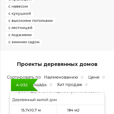
с навесом
с кукушкой
с высокими потолками
с лестницей
с лоджиями
с зимним садом
Проекты деревянных домов
Сортировать по:
Наименованию
Цене
Площадь
Хит продаж
А-032
Проект двухэтажного дома , кухня столовая ,
гостиная , крыша двускатная
Деревянный жилой дом
15,7х10,7 м
184 м2