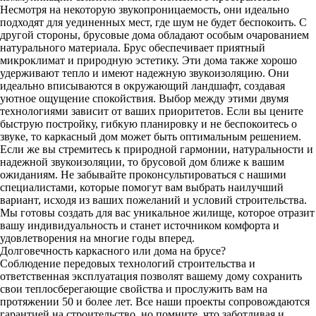
Несмотря на некоторую звукопроницаемость, они идеально
подходят для уединенных мест, где шум не будет беспокоить. С
другой стороны, брусовые дома обладают особым очарованием
натурального материала. Брус обеспечивает приятный
микроклимат и природную эстетику. Эти дома также хорошо
удерживают тепло и имеют надежную звукоизоляцию. Они
идеально вписываются в окружающий ландшафт, создавая
уютное ощущение спокойствия. Выбор между этими двумя
технологиями зависит от ваших приоритетов. Если вы цените
быструю постройку, гибкую планировку и не беспокоитесь о
звуке, то каркасный дом может быть оптимальным решением.
Если же вы стремитесь к природной гармонии, натуральности и
надежной звукоизоляции, то брусовой дом ближе к вашим
ожиданиям. Не забывайте проконсультироваться с нашими
специалистами, которые помогут вам выбрать наилучший
вариант, исходя из ваших пожеланий и условий строительства.
Мы готовы создать для вас уникальное жилище, которое отразит
вашу индивидуальность и станет источником комфорта и
удовлетворения на многие годы вперед.
Долговечность каркасного или дома на брусе?
Соблюдение передовых технологий строительства и
ответственная эксплуатация позволят вашему дому сохранить
свои теплосберегающие свойства и прослужить вам на
протяжении 50 и более лет. Все наши проекты сопровождаются
гарантией на строительство, но помните, что заботливая и