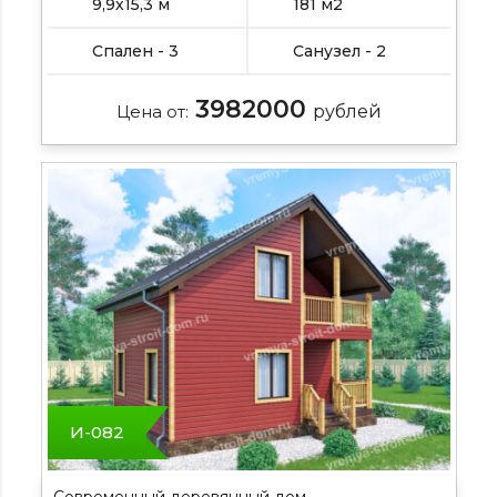
9,9х15,3 м
181 м2
Спален - 3
Санузел - 2
3982000
Цена от:
рублей
И-082
Современный деревянный дом