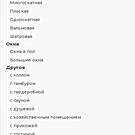
Многоскатная
Плоская
Односкатная
Вальмовая
Шатровая
Окна
Окна в пол
Большие окна
Другое
с холлом
с тамбуром
с гардеробной
с сауной
с душевой
с хозяйственным помещением
с прихожей
с гостиной