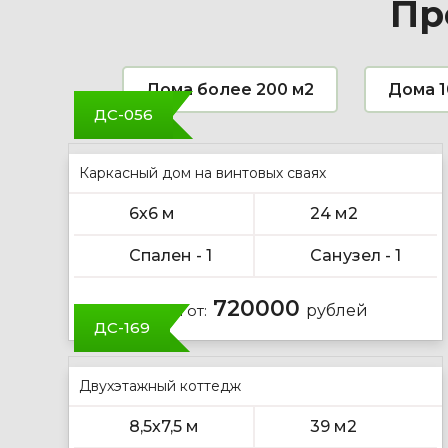
Пр
Дома более 200 м2
Дома 1
ДС-056
Каркасный дом на винтовых сваях
6х6 м
24 м2
Спален - 1
Санузел - 1
720000
Цена от:
рублей
ДС-169
Двухэтажный коттедж
8,5х7,5 м
39 м2