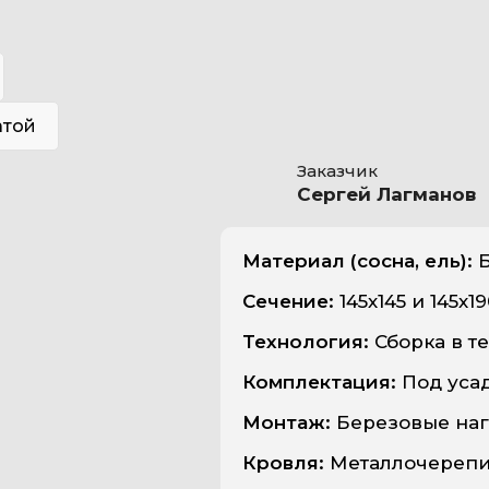
атой
Заказчик
Сергей Лагманов
Материал (сосна, ель):
Б
Сечение:
145х145 и 145х1
Технология:
Сборка в те
Комплектация:
Под уса
Монтаж:
Березовые наг
Кровля:
Металлочереп