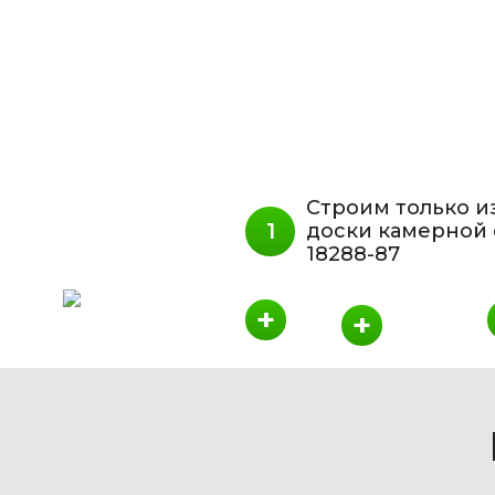
Строим только и
доски камерной 
18288-87
+
+