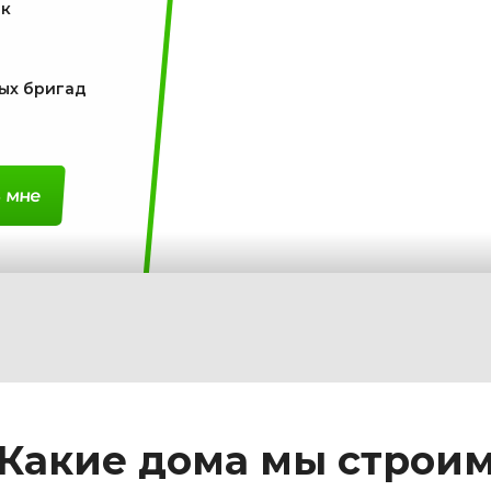
к
ных бригад
 мне
Какие дома мы строи