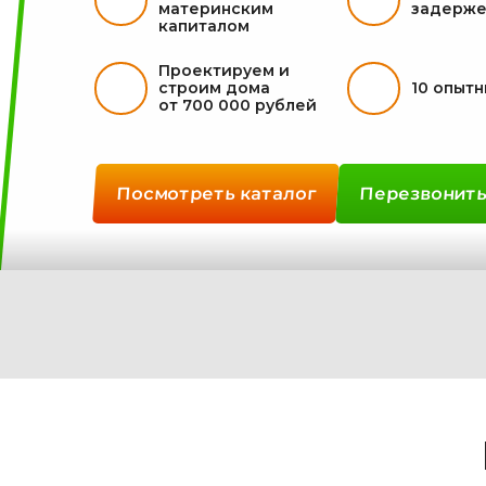
материнским
задерже
капиталом
Проектируем и
строим дома
10 опыт
от 700 000 рублей
Посмотреть каталог
Перезвонить
Дома из
Дома из
бруса
клееного
камерной