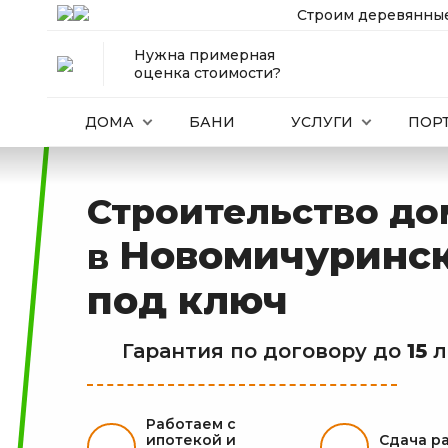
Строим деревянные
Нужна примерная
оценка стоимости?
ДОМА
БАНИ
УСЛУГИ
ПОР
Строительство до
Новомичуринс
в
под ключ
Гарантия по договору до
15
л
Работаем с
ипотекой и
Сдача р