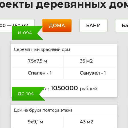
оекты деревянных до
00 — 150 м2
ДОМА
БАНИ
Ба
И-094
Деревянный красивый дом
7,5х7,5 м
35 м2
Спален - 1
Санузел - 1
1050000
Цена от:
рублей
ДС-104
Дом из бруса полтора этажа
9х9,1 м
43 м2