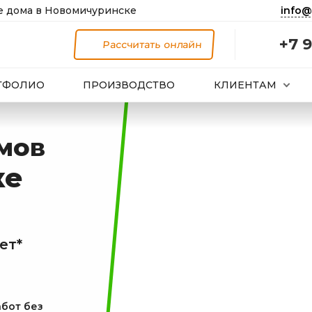
info@
 дома в Новомичуринске
+7 9
Рассчитать онлайн
ТФОЛИО
ПРОИЗВОДСТВО
КЛИЕНТАМ
мов
ке
ет*
абот без