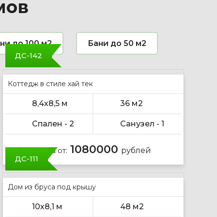
мов
ни до 100 м2
Бани до 50 м2
ДС-142
Коттедж в стиле хай тек
8,4х8,5 м
36 м2
Спален - 2
Санузел - 1
1080000
Цена от:
рублей
ДС-111
Дом из бруса под крышу
10х8,1 м
48 м2