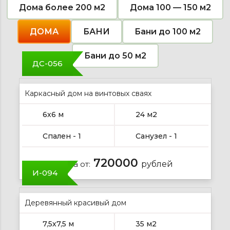
натурального
повлиют
и
надежностью.
на
от
Дома более 200 м2
Дома 100 — 150 м2
дерева
на
экологии.
долгие
производителя.
и
здоровье.
Красота
годы.
Срок
технологий.
и
службы
ДОМА
БАНИ
Бани до 100 м2
надежность.
от
70
лет.
Бани до 50 м2
ДС-056
Каркасный дом на винтовых сваях
6х6 м
24 м2
Спален - 1
Санузел - 1
720000
Цена от:
рублей
И-094
Деревянный красивый дом
7,5х7,5 м
35 м2