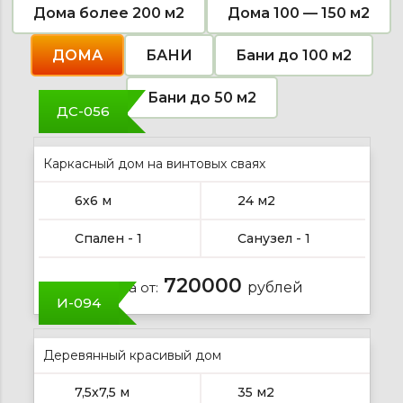
натурального
повлиют
и
надежностью.
на
от
Дома более 200 м2
Дома 100 — 150 м2
дерева
на
экологии.
долгие
производителя.
и
здоровье.
Красота
годы.
Срок
технологий.
и
службы
ДОМА
БАНИ
Бани до 100 м2
надежность.
от
70
лет.
Бани до 50 м2
ДС-056
Каркасный дом на винтовых сваях
6х6 м
24 м2
Спален - 1
Санузел - 1
720000
Цена от:
рублей
И-094
Деревянный красивый дом
7,5х7,5 м
35 м2