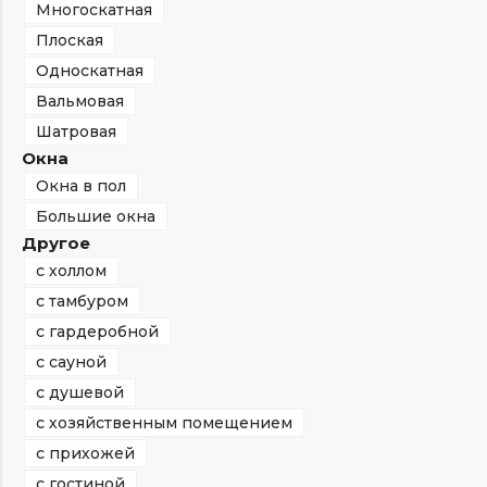
Многоскатная
Плоская
Односкатная
Вальмовая
Шатровая
Окна
Окна в пол
Большие окна
Другое
с холлом
с тамбуром
с гардеробной
с сауной
с душевой
с хозяйственным помещением
с прихожей
с гостиной