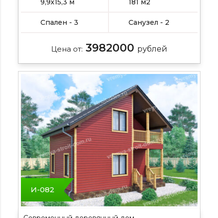
9,9х15,3 м
181 м2
Спален - 3
Санузел - 2
3982000
Цена от:
рублей
И-082
Современный деревянный дом