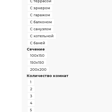
С террасой
С эркером
С гаражом
С балконом
С санузлом
С котельной
С баней
Сечение
100х150
150х150
200х200
Количество комнат
1
2
3
4
5