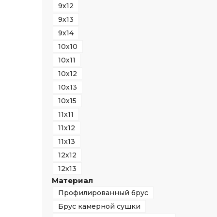
9х12
9х13
9х14
10х10
10х11
10х12
10х13
10х15
11х11
11х12
11х13
12х12
12х13
Материал
Профилированный брус
Брус камерной сушки