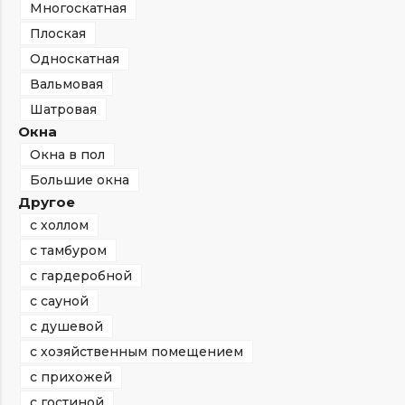
Многоскатная
Плоская
Односкатная
Вальмовая
Шатровая
Окна
Окна в пол
Большие окна
Другое
с холлом
с тамбуром
с гардеробной
с сауной
с душевой
с хозяйственным помещением
с прихожей
с гостиной