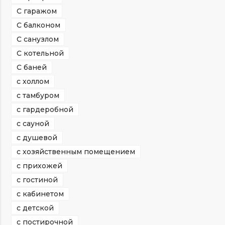
С гаражом
С балконом
С санузлом
С котельной
С баней
с холлом
с тамбуром
с гардеробной
с сауной
с душевой
с хозяйственным помещением
с прихожей
с гостиной
с кабинетом
с детской
с постирочной