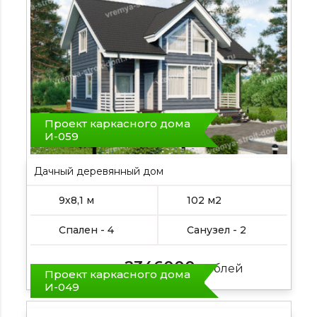
Проект каркасного дома
И-059
Дачный деревянный дом
9х8,1 м
102 м2
Спален - 4
Санузел - 2
2346000
Цена от:
рублей
Проект каркасного дома
И-049