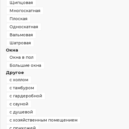
Щипцовая
Многоскатная
Плоская
Односкатная
Вальмовая
Шатровая
Окна
Окна в пол
Большие окна
Другое
с холлом
с тамбуром
с гардеробной
с сауной
с душевой
с хозяйственным помещением
с прихожей