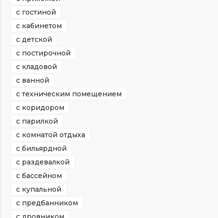
с гостиной
с кабинетом
с детской
с постирочной
с кладовой
с ванной
с техническим помещением
с коридором
с парилкой
с комнатой отдыха
с бильярдной
с раздевалкой
с бассейном
с купальной
с предбанником
с дровником