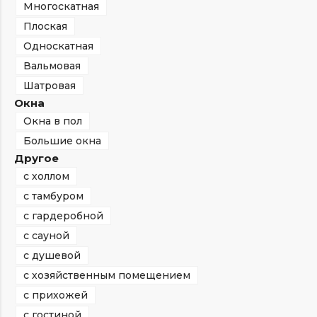
Многоскатная
Плоская
Односкатная
Вальмовая
Шатровая
Окна
Окна в пол
Большие окна
Другое
с холлом
с тамбуром
с гардеробной
с сауной
с душевой
с хозяйственным помещением
с прихожей
с гостиной