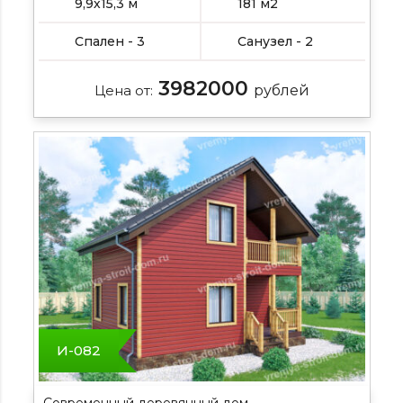
9,9х15,3 м
181 м2
Спален - 3
Санузел - 2
3982000
Цена от:
рублей
И-082
Современный деревянный дом