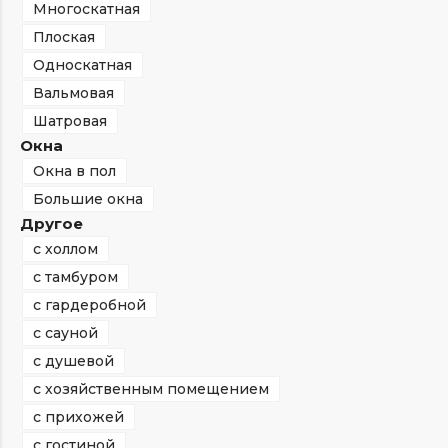
Многоскатная
Плоская
Односкатная
Вальмовая
Шатровая
Окна
Окна в пол
Большие окна
Другое
с холлом
с тамбуром
с гардеробной
с сауной
с душевой
с хозяйственным помещением
с прихожей
с гостиной