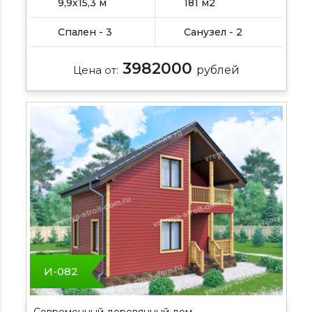
9,9х15,3 м
181 м2
Спален - 3
Санузел - 2
3982000
Цена от:
рублей
И-082
Современный деревянный дом