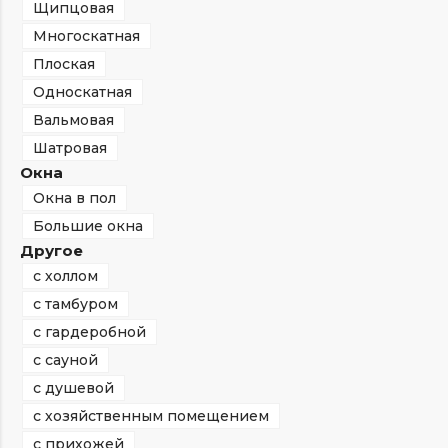
Щипцовая
Многоскатная
Плоская
Односкатная
Вальмовая
Шатровая
Окна
Окна в пол
Большие окна
Другое
с холлом
с тамбуром
с гардеробной
с сауной
с душевой
с хозяйственным помещением
с прихожей