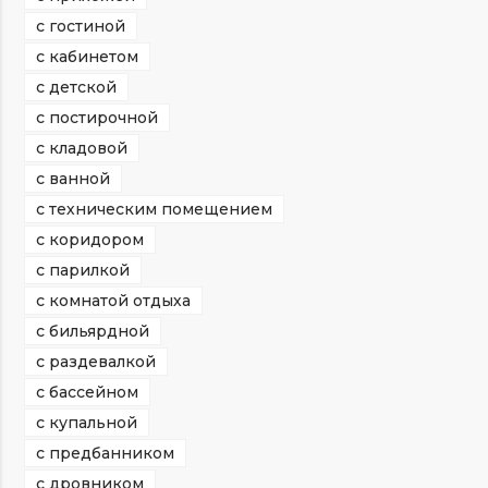
с гостиной
с кабинетом
с детской
с постирочной
с кладовой
с ванной
с техническим помещением
с коридором
с парилкой
с комнатой отдыха
с бильярдной
с раздевалкой
с бассейном
с купальной
с предбанником
с дровником