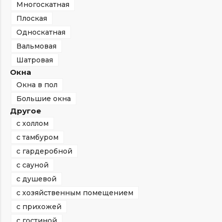
Многоскатная
Плоская
Односкатная
Вальмовая
Шатровая
Окна
Окна в пол
Большие окна
Другое
с холлом
с тамбуром
с гардеробной
с сауной
с душевой
с хозяйственным помещением
с прихожей
с гостиной